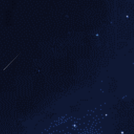
另外，在漫长赛季中
这就要求整个团队具
保持竞逐力。
心理素质同样是影响
作为领袖，要承担起
舞士气，加强团队凝
4、球迷支
篮球是一项极富观赏
也是推动每位球员奋
层出不穷，这让他感
每当比赛日到来时，
围，让运动员们更加渴
念，全力以赴去追求