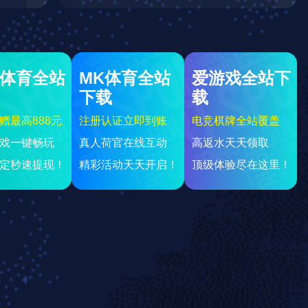
进攻端找到了自信。他
过去的比赛中，他多次
打法，与队友配合默
也为接下来的系列赛增
最佳状态出战每一场比
色。
绕戈贝尔制定了一系列