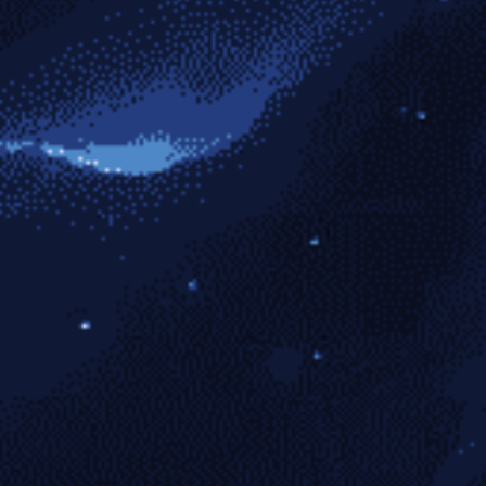
同时，随着季后赛深
每一次上场都是证明
以期不辜负所有人的
总结：
综上所述，戈贝尔发誓
求胜利决心，更展示
支持，每一个环节都
This journey is not m
unwavering spi
持，就一定能够迎来