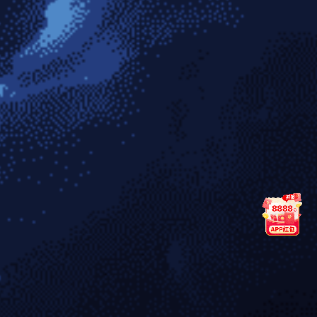
员可能会出现小伤病，
保即便主力受伤，也能
紧张情绪左右。戈贝尔
情况下，他需要不断鼓
球队取胜的重要动力，
球队冲击总冠军的话题
全力。而正是这种氛
都会铭记“为了爱”的信