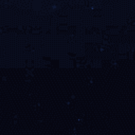
拓未来
2026-06-22
推荐
乐竞网页版入口
乐竞网页版入口官方网站【KY1.AC】官网认证:手机版、
pp下载、登录入口、官方网站、网页版、平台、网址、地
址、注册、娱乐，乐竞网页版入口(中国)官方网站欢迎大家
选择真正的官方通道，同时我们提供全天候7x24小时在线
务，第一时间处理各类问题，正规集团平台有保障，欢迎
体验！