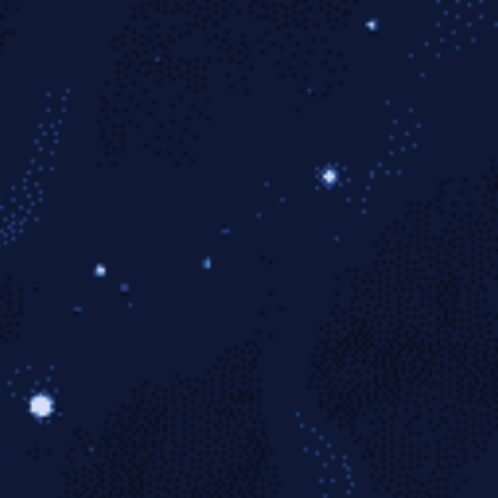
以最大化发挥他的优势，并增强全队整体实力。在面临马刺这样
重要因素。
进攻及快攻转换，让戈贝尔充分参与到进攻中来，是当前阶段至
他的身高和臂展优势，对马刺的外线投手施加压力，从而限制他
个环节都能保持竞技水平。
培养年轻球员，与戈贝尔形成良好的内外结合。通过提高替补席
而在关键时刻拥有更强大的体能储备。这种轮换体系将为争夺总
战与困难
往总冠军之路并不平坦。戈贝尔和他的队友们必须面对来自马刺
经验丰富的球队，有着丰富的季后赛经验，他们擅长打硬仗，这