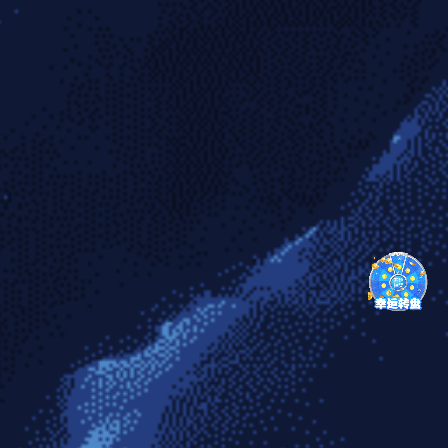
的老牌劲旅时，这些战
关重要的一环。同时，
们得分。这样的双向布
火力，使得主力球员能
冠军增添更多可能性。
等对手带来的巨大压
无疑给年轻球员带来了