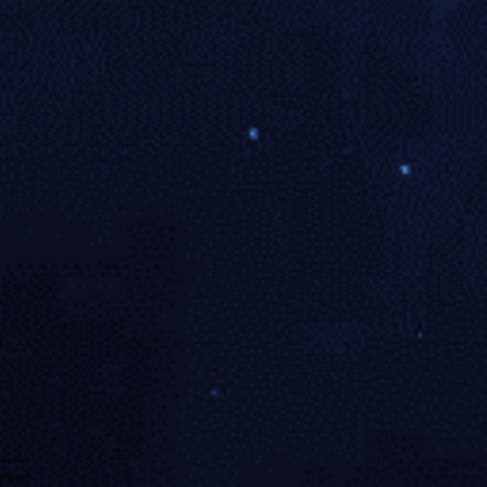
上一篇：
国安外援中卫拉莫斯失误频频送点…
热榜精选
#1
#2
德天空报道葡萄牙体育夏季追
塔：积极