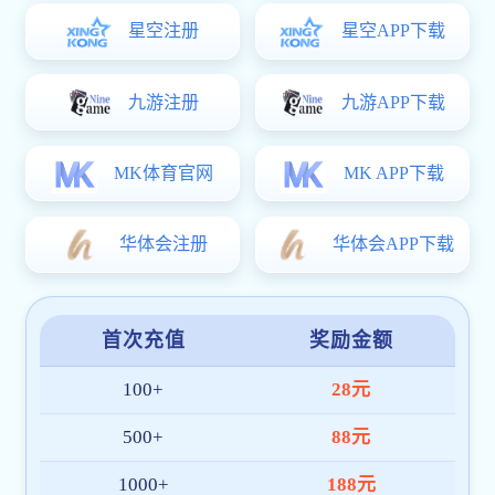
乐竞网页版入口 专注于构建一个以赛事内容、数据服务与智
能分析为核心的数字生态平台，聚焦全球体育用户的实时信
息与多终端互动体验。平台以稳定技术架构和合规体系赢得
市场认可，深受乐竞网页版-网站在线入口-乐竞(中国)用户喜
爱。
技术驱动，性能优先
平台采用自研系统架构，持续优化加载速度与数据传
输流程，通过部署全球 CDN 加速节点，实现不同地
区高速访问与高并发下的稳定运行，全面提升用户操
作流畅度。