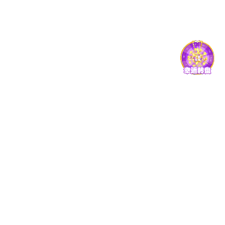
互动内容
提供多种媒体形式如图文、短视频、集锦回顾，提升乐竞
网页版入口 的平台使用粘性与用户参与感。
多维安全防御模型
乐竞网页版入口从多个层面构建立体式防御体系，涵盖数据
传输、账户操作与隐私保护，力求为用户营造安全、稳定的
使用体验。