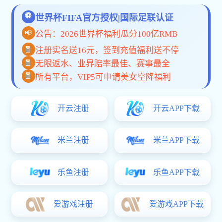
乐竞网页版入口 · 值得信赖的体育数据
平台