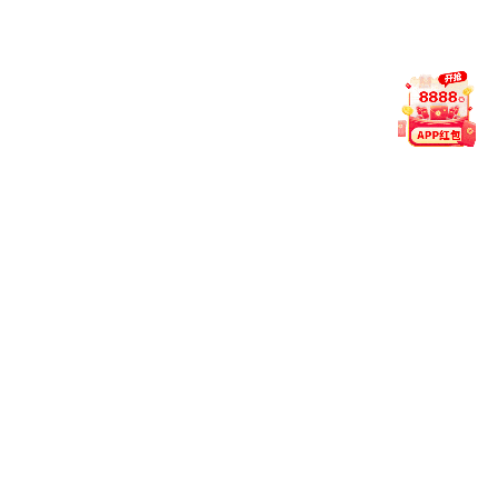
每一次更新，都是为提供更高效、更沉浸式的赛事体验而前
行。
2023年12月20日 · App v5.4.0
世界杯期间数据展示全面提速
升级数据缓存方案，应对多场赛事同时加载时的性能压
力。
对球员动态与进球动画进行了流畅度优化，适配主流网
络环境。
新增“精彩回看”模块，重点赛事集锦支持一键快速回
放。
2023年11月2日 · App v5.3.6
电竞赛事专属页上线，强化交互体验
增设“战队动态”区块，涵盖近期赛程与战力变化。