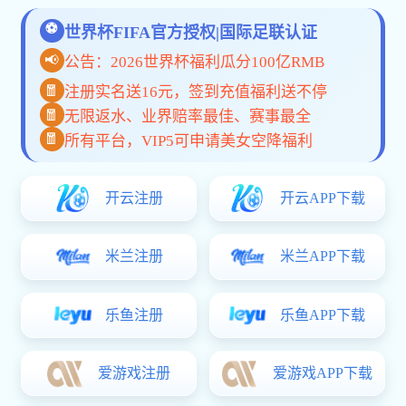
2026年中超第14轮精彩对决北京
国安迎战河南俱乐部彩陶坊