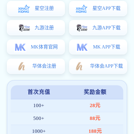
2026-07-01 00:37
73 次阅读
首页
/
体育快讯
2026年中超第14轮的比赛中，北京国安迎战河南俱乐
部彩陶坊，这场对决吸引了全国球迷的关注。两队都
希望通过这场比赛提升自己的排名，展现出最佳状
态。文章将从四个方面详细分析这场精彩的对决，包
括球队历史背景、赛季表现、战术分析及球员关键角
色。这场比赛不仅是技战术的较量，更是心理与意志
的比拼，将为球迷带来一场视觉盛宴。
1、球队历史背景
北京国安作为中国足球的传统豪门之一，成立于1992