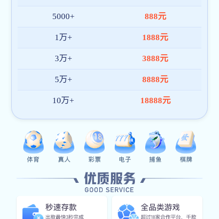
年，拥有悠久而辉煌的历史。历年来，他们在国内外
赛事中屡次取得佳绩，培养了众多优秀球员，并积累
了丰富的经验。国安一直以来以其强大的主场气势和
出色的团队配合著称，是中超联赛中的一支劲旅。
相比之下，河南俱乐部彩陶坊虽然成立时间较晚，但
近年来逐渐崭露头角。他们通过引进优质外援和本土
年轻球员的发展，不断提升球队实力。在过去几个赛
季中，河南队也多次打入联赛前列，为自身品牌增添
了更多光彩。
两队在历史交锋记录上，北京国安略占优势，但每一
次对决都有可能出现变数。因此，本场比赛不仅是对
过往成绩的一次检验，也是两队新旧势力碰撞的重要
时刻。