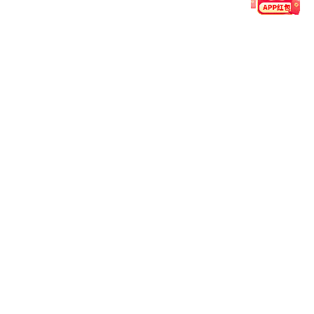
不懈，相信自己能够迎接未来更大的成功。
4、对年轻球员发展的启示
通过分析龙赛罗关于卡瓦哈尔及其他传奇球员的话
语，可以发现，对于年轻一代足球运动员而言，有几
点尤为重要。首先，要树立正确的价值观，把荣誉与
成绩看作奋斗目标，而非最终结果。在追求卓越过程
中的每一步，都有可能成为未来回顾时值得珍惜的一
部分。
其次，在面对挑战与失败时，要学会积极调整心态。
无论是转会还是受伤，每位运动员都将面临不同程度
上的打击，而积极面对困境才能帮助他们找到解决问
题的方法，实现自我超越。此外，与前辈交流学习也
是成长的重要途径，通过吸取经验教训，使自己避免