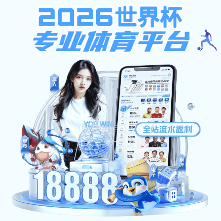
注册入口
全天更新 ·
乐竞网页版入口
赛事实时同步
无论您身在何处，
乐竞网页版入口APP
为您带来高
速、高清、稳定的观赛体验。
下载客户端
网页端访问