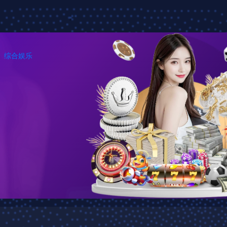
全天更新 ·
乐
步
无论您身在何处，
乐竞网页版
的观赛体验。
下载客户端
网页