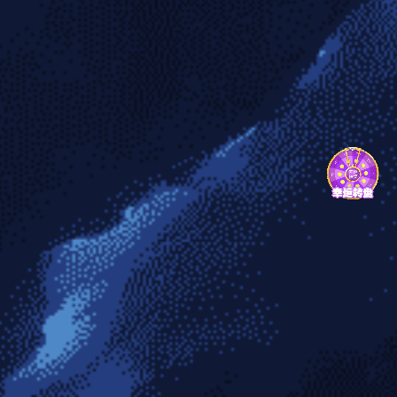
这样丰富而复杂的历史
任何一位篮球迷不可忽
核心球员需要承担起带
争取更多赢得比赛的机
能及时找到状态并发挥
双方必须重点关注的一