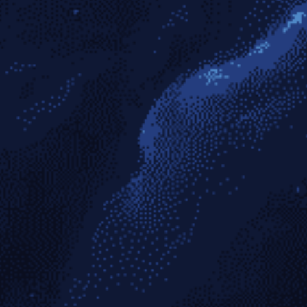
中，关键球员是否能挺身而出，将直接关系到最终结果，对他们
排与应变能力
预测来说，两支球队是否能够成功应对对手采取的各种策略，将
因此，在这场焦灼大战中，教练团队需要有针对性地进行布置和
手时，及时有效地进行战术调整显得尤为重要。如果某种打法未
形势的发展。同时，要善于利用替补席上的资源，让全队保持高
是活塞，都需重视自身与对手之间沟通与协作，把握好每一个细
是未来可能取得成功的重要保障。