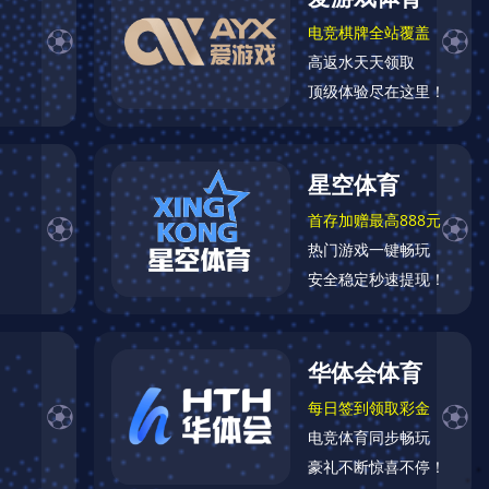
晋级名额
者将锁定晋级名额，为
状态、历史交锋记录、