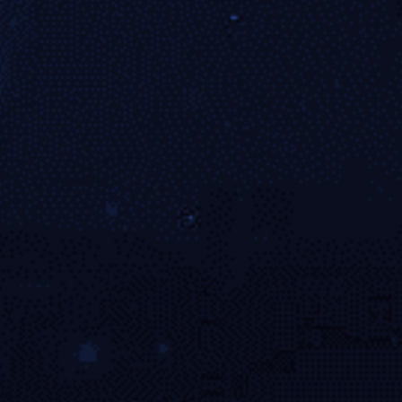
#3
#
告别本菲卡感谢主席
Shams分析詹姆斯未来去向
热火吸引
-05
推荐
2026-08-03
推荐
联系我们