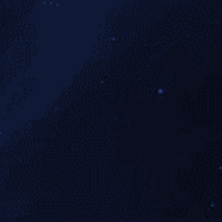
以看到安东尼关于“骑士与活塞天王山之战胜者将锁定晋级名额
史交锋记录、关键球员表现以及战术安排等多个方面进行了充分
及其可能产生的结果。
结果如何，这场激烈竞争必将吸引众多篮球迷关注，同时也为整
能带来精彩绝伦的一役，同时也希望更好的篮球文化能随之传播