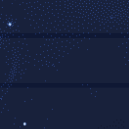
牙体育夏季追逐帕利尼亚德泽尔比希
2026-06-13 06:39
57 次阅读
首页
/
体育快讯
葡萄牙体育在夏季转会窗口中对帕利尼亚的追逐，这一消息引起
利尼亚在球队中的表现备受期待，而葡萄牙体育希望能够通过引
尔比也明确表示希望保留核心球员，以维持球队的竞争力和稳定