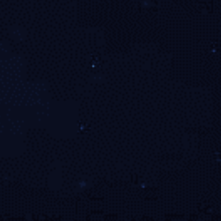
西甲分析：马竞客场遭遇挫折巴萨需
4
三位球星同遭跟腱撕裂友情与
激励在
2026-06-02
推荐