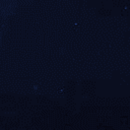
#3
#
易心声：为换字母哥
安东尼预测骑士与活塞天王山
之战胜
-01
推荐
2026-06-21
推荐