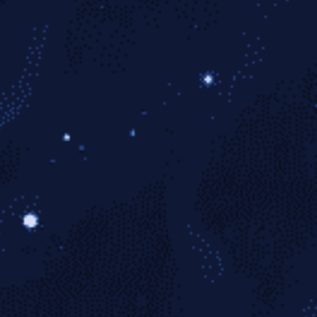
天赋的中场球员，帕利尼亚以其出色的技术和战术意识受到各大
有着良好的视野与传球能力，使得他能够在比赛中有效地组织进
显著特点，在关键时刻能够迅速做出正确选择。
利尼亚还有丰富的大赛经验，这使得他能够更好地适应高强度比
际赛场上展现出了自己的价值。这些经历无疑增强了他的心理素
无疑是一位极具潜力和价值的新星，如果能够成功加盟葡萄牙体
们争夺更高荣誉提供保障。
比的执教理念
帅，对于球队的发展方向有着清晰而坚定的信念。他倡导一种积
合来创造机会。因此，他对于核心球员的重要性不言而喻。保留
的重要前提。