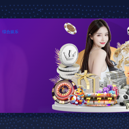
全天更新 ·
乐
步
无论您身在何处，
乐竞网页版
的观赛体验。
下载客户端
网页