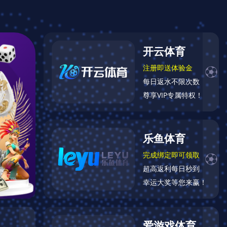
App
公司
体育
注册入口
简介
快讯
网页版入口
赛事实时同
入口APP
为您带来高速、高清、稳定
访问