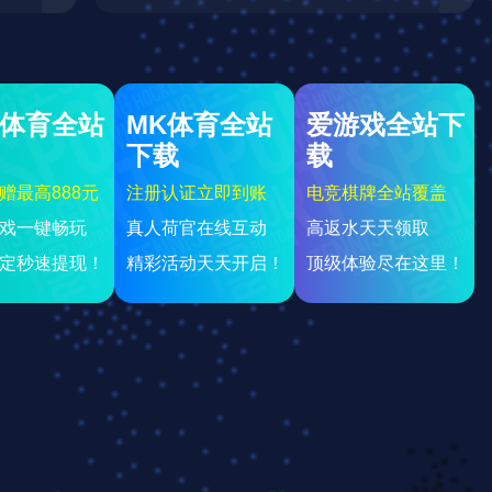
驱动
断迭代功能细节与视觉交互体验，结合 AI 智
户提供精准内容分发与个性化推荐，增强整体
口？