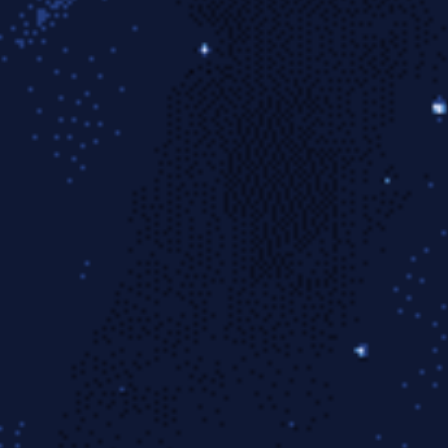
站式的信息服务提供商。从实时数据同步到安全机
始终致力于为全球用户带来可靠、高效、便捷的综合
双重加密
覆盖全球体育赛事
SL 安全协议与
每天更新数千场全球热门体育与电
平台
对用户信息及操作
子竞技赛事，包括英超、NBA、
数据
密处理，打造一个
LOL、羽毛球、F1 等，涵盖主流
应迅
明的体育数据平
与小众赛事，内容全面、分类清
流
。
晰。