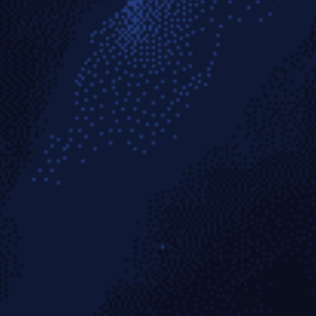
多维安全防御模型
从多个层面构建立体式防御体系，涵盖数据传输、账户操作与隐
户营造安全、稳定的使用体验。
数据加密层
SSL加密
隔离存储
所有用户数据经乐竞网页版-网站在线入口-乐竞
(中国)安全处理，并在服务器内部分层存储隔
离。