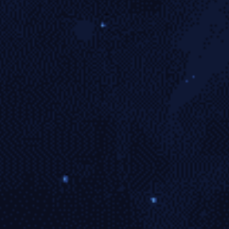
乐
2023年12月20日 · App v5.4.0
世界杯期间数据展示全面提速
升级数据缓存方案，应对多场赛事同时加载时
对球员动态与进球动画进行了流畅度优化，适
新增“精彩回看”模块，重点赛事集锦支持一键
2023年11月2日 · App v5.3.6