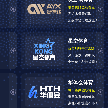
据平台
台，聚焦全球体育用户的
页版-网站在线入口-乐竞
制运营，平台数据透明、交易流程规范，长期
系统，持续服务全球数百万用户，树立良好品