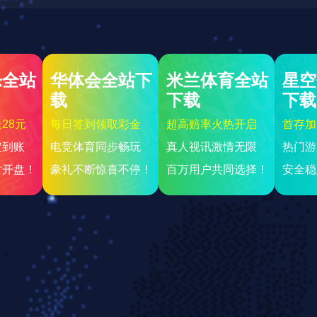
牌形象。
持续优化，数据
页版入口 已服务覆盖东南
平台基于用户行为分析，不
本地适配的服务能力。
能算法与赛事数据，为用
互动价值。
么全球用户都信赖乐竞网页版入